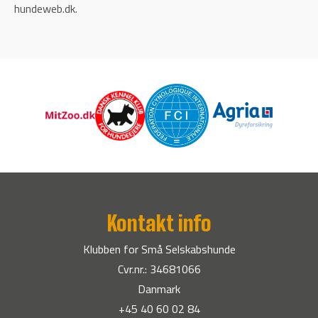
hundeweb.dk.
Kontakt info
Klubben for Små Selskabshunde
Cvr.nr.: 34681066
Danmark
+45 40 60 02 84