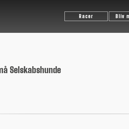
Racer
Bliv
Små Selskabshunde