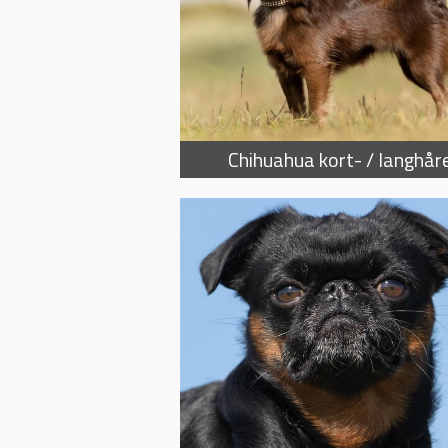
Chihuahua kort- / langhår