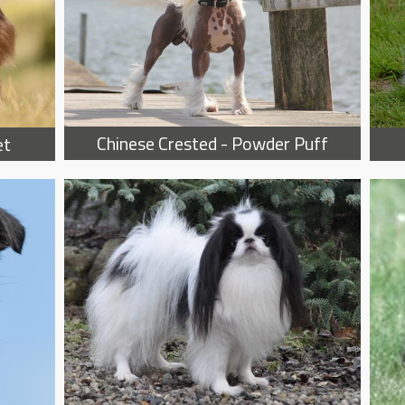
Chinese Crested - Powder Puff
et