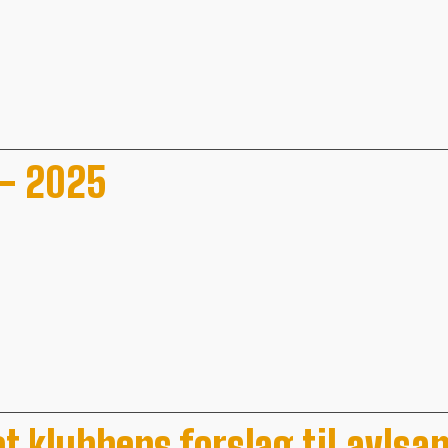
 - 2025
t klubbens forslag til avlsa