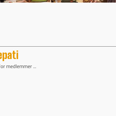
epati
for medlemmer ...