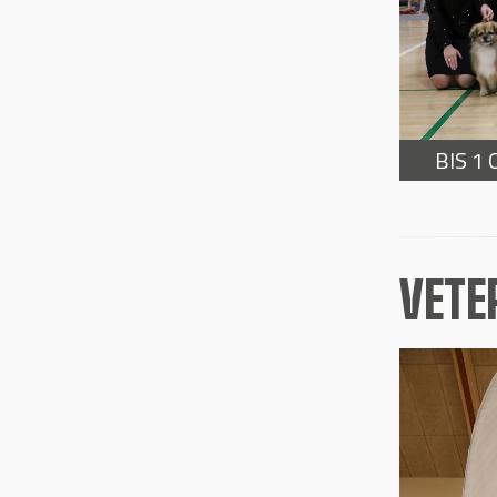
BIS 1
VETE