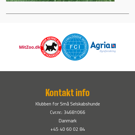
Kontakt info
Klubben for Små Selskabshunde
Cvr.nr.: 34681066
Danmark
+45 40 60 02 84