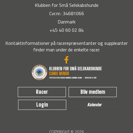
Klubben for Små Selskabshunde
Kvisselholtvej 4
Ølstrupvej 43, Ølstrup
Cvr.nr.: 34681066
9330 Dronninglund
Danmark
6950 Ringkøbing
+45 40 60 02 84
Kontaktinformationer på racerepræsentanter og suppleanter
finder man under de enkelte racer.
Kennel Layalina
Kennel Little Dipper's
Løgstørvej 183
Hovangsvej 63
9610 Nørager
9500 Hobro
Racer
Bliv medlem
Login
Kalender
Kennel My Floating
Kennel Maastrup
Beauty
Hede
COPYRIGHT © 2026