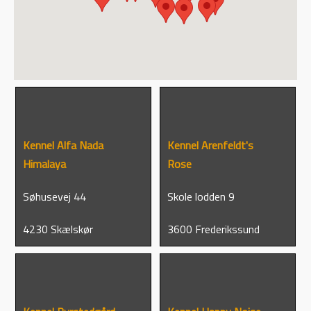
Kennel Alfa Nada
Kennel Arenfeldt's
Himalaya
Rose
Søhusevej 44
Skole lodden 9
4230 Skælskør
3600 Frederikssund