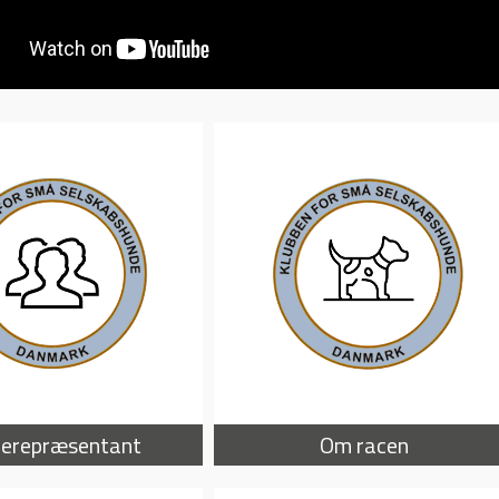
erepræsentant
Om racen