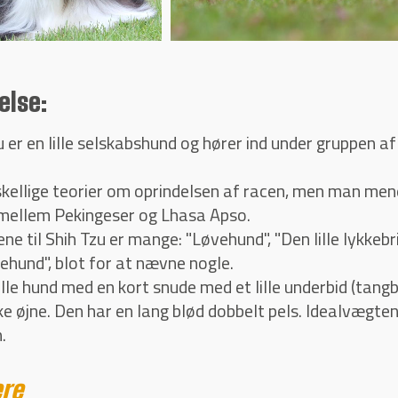
else:
u er en lille selskabshund og hører ind under gruppen af
skellige teorier om oprindelsen af racen, men man men
 mellem Pekingeser og Lhasa Apso.
e til Shih Tzu er mange: "Løvehund", "Den lille lykke
hund", blot for at nævne nogle.
ille hund med en kort snude med et lille underbid (tangb
e øjne. Den har en lang blød dobbelt pels. Idealvægten
.
re