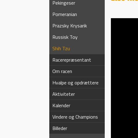
Pekingeser
Pomeranian
Prazsky Krysarik
Russisk Toy
Shih Tzu
Racerepræsentant
Om racen
Hvalpe og opdrættere
Aktiviteter
Kalender
Vindere og Champions
Billeder