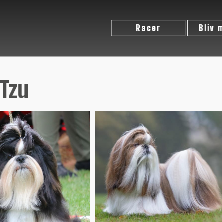
Racer
Bliv
 Tzu