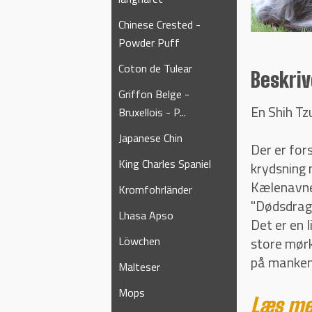
Chinese Crested -
Powder Puff
Coton de Tulear
Beskriv
Griffon Belge -
En Shih Tz
Bruxellois - P...
Japanese Chin
Der er for
King Charles Spaniel
krydsning
Kælenavnen
Kromfohrländer
"Dødsdrage
Lhasa Apso
Det er en l
Löwchen
store mørk
på manken
Malteser
Mops
Læs me