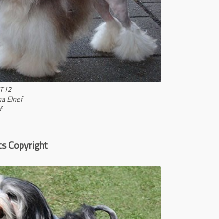
BT12
na Elnef
f
ts Copyright