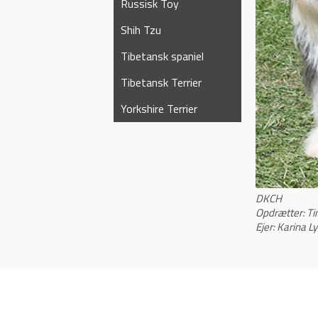
Russisk Toy
Shih Tzu
Tibetansk spaniel
Tibetansk Terrier
Yorkshire Terrier
DKCH
Opdrætter: Ti
Ejer: Karina 