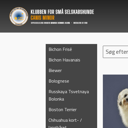
Bichon Frisé
Søg efter
Bichon Havanais
Biewer
Bolognese
Russkaya Tsvetnaya
Bolonka
Boston Terrier
Chihuahua kort- /
langhåret