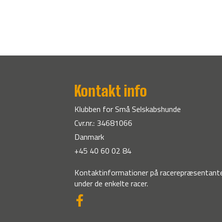
Kontakt info
Klubben for Små Selskabshunde
Cvr.nr.: 34681066
Danmark
+45 40 60 02 84
Kontaktinformationer på racerepræsentante
under de enkelte racer.