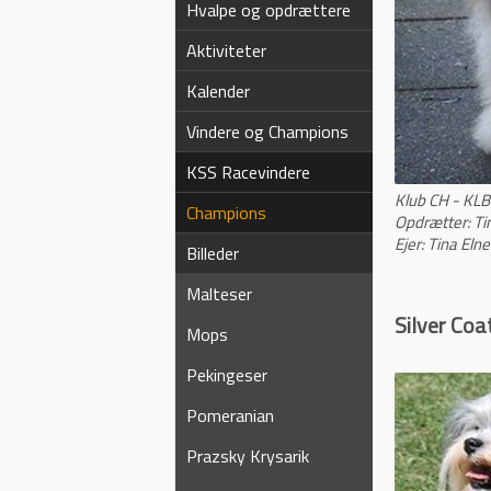
Hvalpe og opdrættere
Aktiviteter
Kalender
Vindere og Champions
KSS Racevindere
Klub CH - KL
Champions
Opdrætter: Ti
Ejer: Tina Elne
Billeder
Malteser
Silver Coa
Mops
Pekingeser
Pomeranian
Prazsky Krysarik