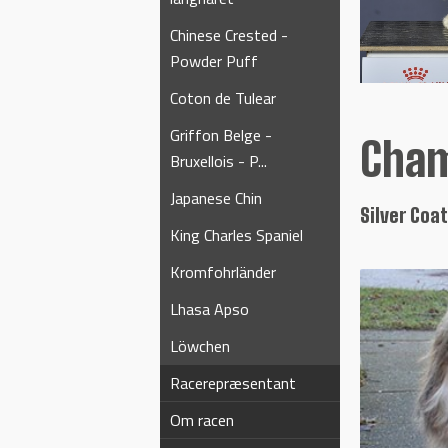
Chinese Crested -
Powder Puff
Coton de Tulear
Griffon Belge -
Cha
Bruxellois - P...
Japanese Chin
Silver Coa
King Charles Spaniel
Kromfohrländer
Lhasa Apso
Löwchen
Racerepræsentant
Om racen