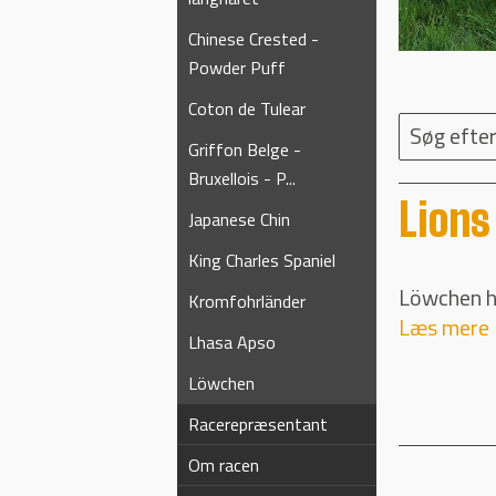
Chinese Crested -
Powder Puff
Coton de Tulear
Søg efter
Griffon Belge -
Bruxellois - P...
Lions
Japanese Chin
King Charles Spaniel
Löwchen h
Kromfohrländer
Læs mere
Lhasa Apso
Löwchen
Racerepræsentant
Om racen