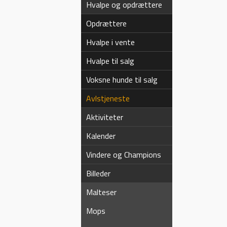
Hvalpe og opdrættere
Opdrættere
Hvalpe i vente
Hvalpe til salg
Voksne hunde til salg
Avlstjeneste
Aktiviteter
Kalender
Vindere og Champions
Billeder
Malteser
Mops