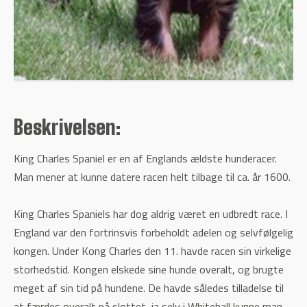
Beskrivelsen:
King Charles Spaniel er en af Englands ældste hunderacer.
Man mener at kunne datere racen helt tilbage til ca. år 1600.
King Charles Spaniels har dog aldrig været en udbredt race. I
England var den fortrinsvis forbeholdt adelen og selvfølgelig
kongen. Under Kong Charles den 11. havde racen sin virkelige
storhedstid. Kongen elskede sine hunde overalt, og brugte
meget af sin tid på hundene. De havde således tilladelse til
at færdes overalt på slottet, ja selv i Whitehall kunne man