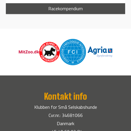
Racekompendium
Kontakt info
Klubben for Små Selskabshunde
Cvr.nr.: 34681066
Danmark