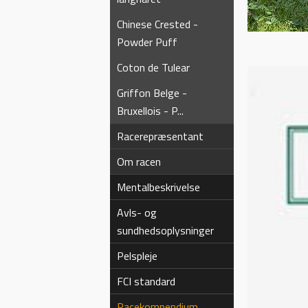
Chinese Crested -
Powder Puff
Coton de Tulear
Griffon Belge -
Bruxellois - P...
Racerepræsentant
Om racen
Mentalbeskrivelse
Avls- og
sundhedsoplysninger
Pelspleje
FCI standard
Racekompendium