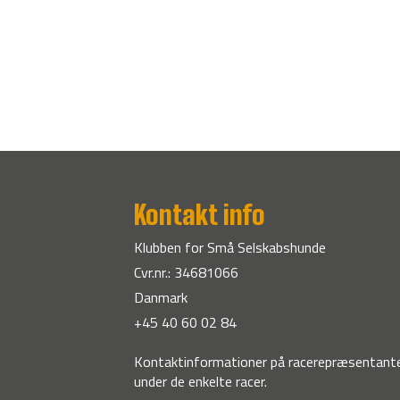
Kontakt info
Klubben for Små Selskabshunde
Cvr.nr.: 34681066
Danmark
+45 40 60 02 84
Kontaktinformationer på racerepræsentante
under de enkelte racer.