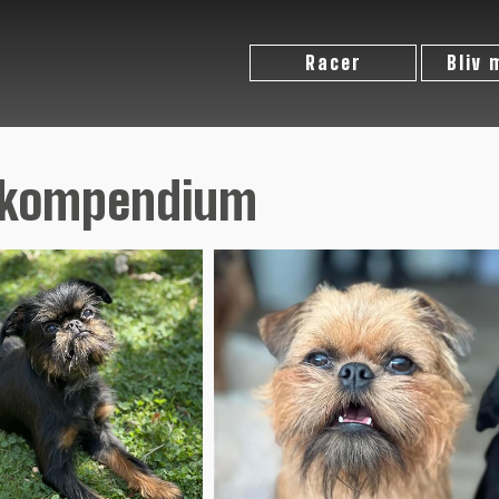
Racer
Bliv
ekompendium