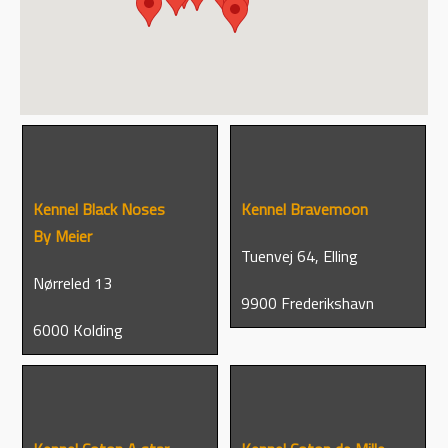
Kennel Black Noses
Kennel Bravemoon
By Meier
Tuenvej 64, Elling
Nørreled 13
9900 Frederikshavn
6000 Kolding