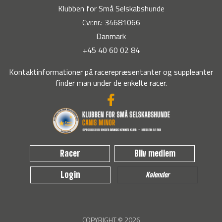
Kennel Coton
Kennel Coton-Land
Klubben for Små Selskabshunde
Malgaches
Cvr.nr.: 34681066
Bogøvej 4
Danmark
Munkevej 34
4060 Kirke Såby
+45 40 60 02 84
7080 Børkop
Kontaktinformationer på racerepræsentanter og suppleanter
finder man under de enkelte racer.
Kennel
Kennel EkeløfBusch
Cottage_Coton
Bærkær 6, Vind
Racer
Bliv medlem
Jættehøj 4
7500 Holstebro
Login
Kalender
3550 Slangerup
COPYRIGHT © 2026