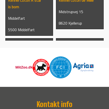
Kennel Coton A star
Kennel Coton de Mille
is born
Midstrupvej 15
Middelfart
8620 Kjellerup
5500 Middelfart
Kennel Coton Kieler
Kennel Coton le Fevre
Grev Moltkevej 30
Randers
3450 Allerød
Kontakt info