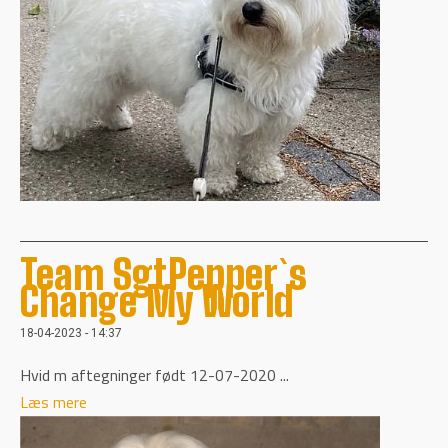
Team SgtPepper`s
Change My World
18-04-2023 - 14:37
Hvid m aftegninger født 12-07-2020 ...
Læs mere