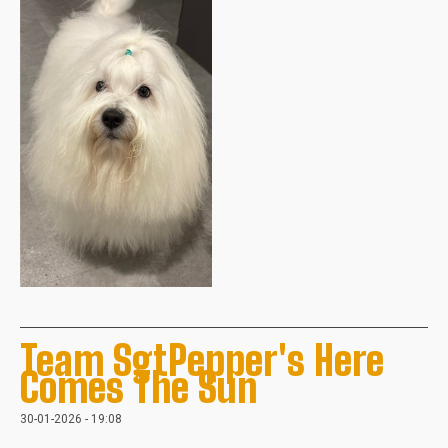
Team SgtPepper's Here
Comes The Sun
30-01-2026 - 19:08