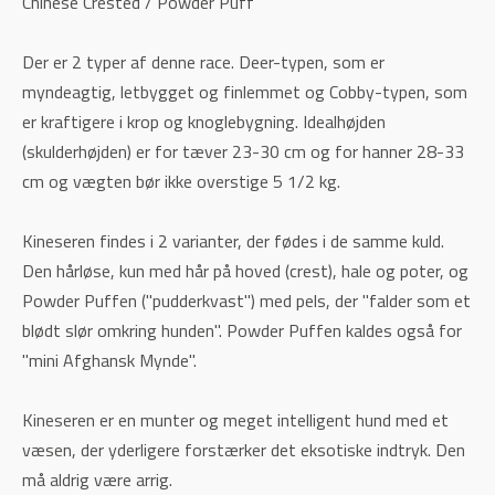
Chinese Crested / Powder Puff
Der er 2 typer af denne race. Deer-typen, som er
myndeagtig, letbygget og finlemmet og Cobby-typen, som
er kraftigere i krop og knoglebygning. Idealhøjden
(skulderhøjden) er for tæver 23-30 cm og for hanner 28-33
cm og vægten bør ikke overstige 5 1/2 kg.
Kineseren findes i 2 varianter, der fødes i de samme kuld.
Den hårløse, kun med hår på hoved (crest), hale og poter, og
Powder Puffen ("pudderkvast") med pels, der "falder som et
blødt slør omkring hunden". Powder Puffen kaldes også for
"mini Afghansk Mynde".
Kineseren er en munter og meget intelligent hund med et
væsen, der yderligere forstærker det eksotiske indtryk. Den
må aldrig være arrig.