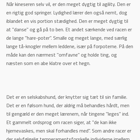
Når kineseren selv vil, er den meget dygtig til agility. Den er
en rigtig god springer. Lydighed lærer den også nemt, dog
iblandet en vis portion stædighed. Den er meget dygtig til
at "danse" og gå på to ben. Et andet særkende ved racen er
de lange "hare-poter". Smalle og meget lange, med særlig
lange tå-knogler mellem leddene, især på forpoterne. På den
måde kan den nærmest "omfavne" og holde ting, og
næsten som en abe klatre over et hegn.
Det er en selskabshund, der knytter sig tæt til sin familie.
Det er en følsom hund, der aldrig må behandles hårdt, men
til gengæld er den meget lærenem, når tingene "leges" ind.
Et gammelt ordsprog om racen siger, at "de kan ikke
hjernevaskes, men skal forhandles med". Som andre racer er
der selvfølgelig temperamentsforskelle individerne imellem.