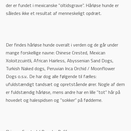
der er fundet i mexicanske "oltidsgrave". Hårløse hunde er
således ikke et resultat af menneskeligt opdræt.
Der findes hårløse hunde overalt i verden og de går under
mange forskellige navne: Chinese Crested, Mexican
Xoloitzcuintli, African Hairless, Abyssenian Sand Dogs,
Turkish Naked dogs, Peruvian Inca Orchid / Moonflower
Dogs o.s.v.. De har dog alle følgende til fælles:
ufuldstændigt tandsæt og opretstående ører. Nogle af dem
er fuldstændig hårløse, mens andre har en lille "tot" hår på
hovedet og halespidsen og "sokker" på fødderne.