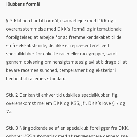
Klubbens formål
§ 3 Klubben har til formål, i samarbejde med DKK og i
overensstemmelse med DKK´s formål og internationale
forpligtelser, at arbejde for at fremme kendskabet til de
små selskabshunde, der ikke er repræsenteret ved
specialklubber for enkelte racer eller racegrupper, samt
gennem oplysning om hensigtsmæssig avl at bidrage til at
bevare racernes sundhed, temperament og eksteriør i
henhold til racernes standard.
Stk. 2 Der kan til enhver tid udskilles specialklubber iflg.
overenskomst mellem DKK og KSS, jfr. DKK´s love § 7 og
7a.
Stk. 3 Når godkendelse af en specialklub foreligger fra DKK,
ophører KSS automatisk med at repræsentere denne/disse