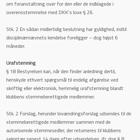
om foranstaltning over for den eller de indklagede i
overensstemmelse med DKK´s love § 26.
Stk. 2 En sådan midlertidig beslutning har gyldighed, indtil
disciplinærnævnets kendelse foreligger – dog højst 6
måneder.
Urafstemning
§ 18 Bestyrelsen kan, når den finder anledning dertil,
henskyde ethvert spørgsmål til endelig afgørelse ved
skriftlig eller elektronisk, hemmelig urafstemning blandt
klubbens stemmeberettigede medlemmer.
Stk. 2 Forslag, herunder lovændringsforslag udsendes til de
stemmeberettigede medlemmer sammen med de
autoriserede stemmesedler, der returneres til klubbens
sekretær senest 14 dage efter udsendelsen, jfr. dog § 8,