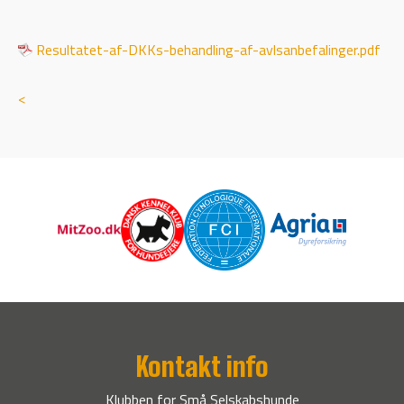
Resultatet-af-DKKs-behandling-af-avlsanbefalinger.pdf
<
Kontakt info
Klubben for Små Selskabshunde