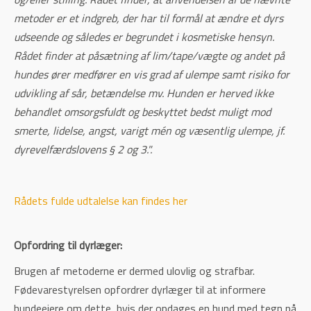
metoder er et indgreb, der har til formål at ændre et dyrs
udseende og således er begrundet i kosmetiske hensyn.
Rådet finder at påsætning af lim/tape/vægte og andet på
hundes ører medfører en vis grad af ulempe samt risiko for
udvikling af sår, betændelse mv. Hunden er herved ikke
behandlet omsorgsfuldt og beskyttet bedst muligt mod
smerte, lidelse, angst, varigt mén og væsentlig ulempe, jf.
dyrevelfærdslovens § 2 og 3.".
Rådets fulde udtalelse kan findes her
Opfordring til dyrlæger:
Brugen af metoderne er dermed ulovlig og strafbar.
Fødevarestyrelsen opfordrer dyrlæger til at informere
hundeejere om dette, hvis der opdages en hund med tegn på