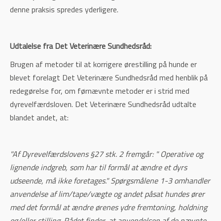
denne praksis spredes yderligere.
Udtalelse fra Det Veterinære Sundhedsråd:
Brugen af metoder til at korrigere ørestilling på hunde er
blevet forelagt Det Veterinære Sundhedsråd med henblik på
redegørelse for, om førnævnte metoder er i strid med
dyrevelfærdsloven. Det Veterinære Sundhedsråd udtalte
blandet andet, at:
"Af Dyrevelfærdslovens §27 stk. 2 fremgår: " Operative og
lignende indgreb, som har til formål at ændre et dyrs
udseende, må ikke foretages." Spørgsmålene 1-3 omhandler
anvendelse af lim/tape/vægte og andet påsat hundes ører
med det formål at ændre ørenes ydre fremtoning, holdning
og/eller stilling. Rådet finder, at anvendelsen af de nævnte